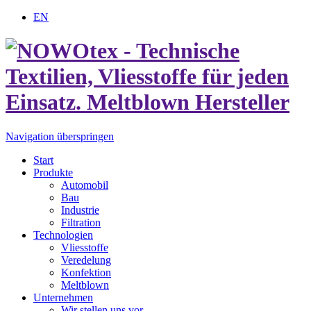
EN
Navigation überspringen
Start
Produkte
Automobil
Bau
Industrie
Filtration
Technologien
Vliesstoffe
Veredelung
Konfektion
Meltblown
Unternehmen
Wir stellen uns vor